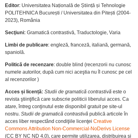
Editor
: Universitatea Națională de Știință și Tehnologie
POLITEHNICA București / Universitatea din Pitești (2004-
2023), România
Secţiuni:
Gramatică contrastivă, Traductologie, Varia
Limbi de publicare
: engleză, franceză, italiană, germană,
spaniolă.
Politică de recenzare
: double blind (recenzorii nu cunosc
numele autorilor, după cum nici aceştia nu îl cunosc pe cel
al recenzorilor )
Acces și licență:
Studii de gramatică contrastivă
este o
revista ştiinţifică care subscrie politicii liberului acces. Ca
atare, întreg conţinutul este disponibil gratuit pe site-ul
nostru.
Studii de gramatică contrastivă
publică articole în
acces liber respectând condiţiile licenţei
Creative
Commons Attribution Non-Commercial-NoDerivs License
(CC BY NC ND 4.0), care permite utilizarea, distribuirea şi